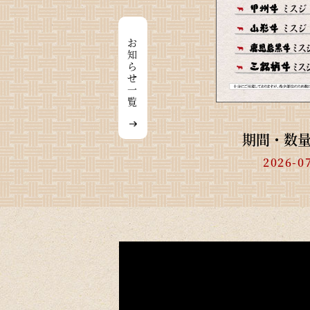
お
知
ら
せ
一
覧
期間・数量限
2026-0