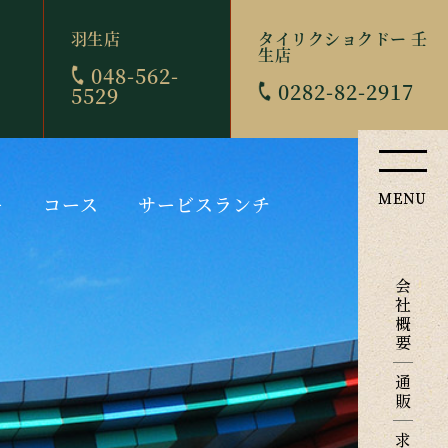
羽生店
タイリクショクドー 壬
生店
048-562-
0282-82-2917
5529
ー
コース
サービスランチ
会
社
概
要
通
販
求