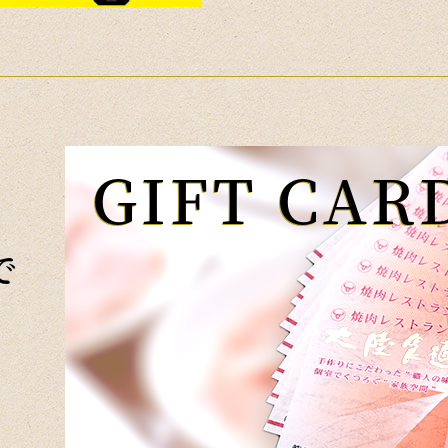
GIFT CAR
で
？