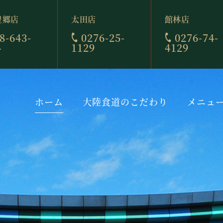
豊郷店
太田店
館林店
8-643-
0276-25-
0276-74-
4
1129
4129
ホーム
大陸食道のこだわり
メニュ