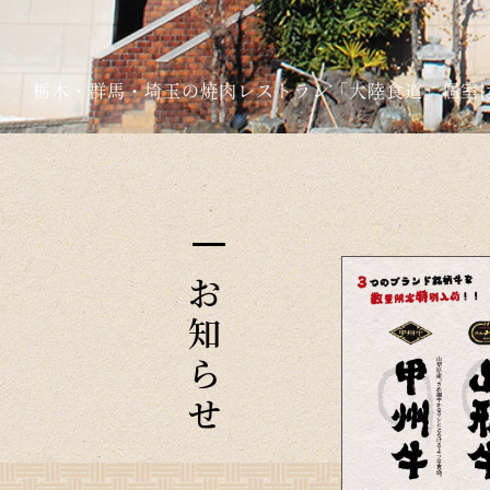
栃木・群馬・埼玉の焼肉レストラン「大陸食道」個室
お
知
ら
せ