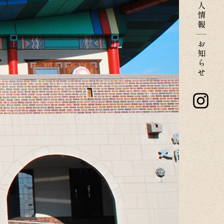
人
情
報
お
知
ら
せ