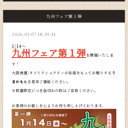
九州フェア第１弾
2026-01-07 18:39:41
1/14～
九州フェア第１弾
を開催いたしま
す！
大陸食道/タイリクショクドーが自信をもってお贈りする
う
まかもん
を是非ご堪能ください。
※数量限定につき品切れの際はご容赦ください。
お客様のお越しを心よりお待ち申し上げております。